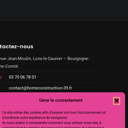
tactez-nous
nue Jean-Moulin, Lons-le-Saunier – Bourgogne-
che-Comté
:
03 70 06 78 01
:
contact@homeconstruction-39.fr
homeconstruction-39.fr
Gérer le consentement
Ce site utilise des cookies afin d’assurer son bon fonctionnement et
d’améliorer votre expérience de navigation.
Ils nous aident à comprendre comment vous utilisez notre site, à