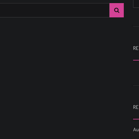
RE
RE
Au