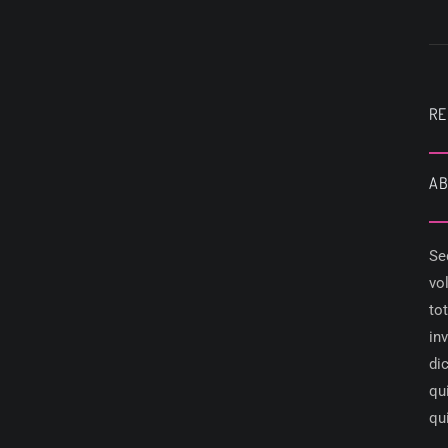
RE
AB
Se
vo
to
in
di
qu
qu